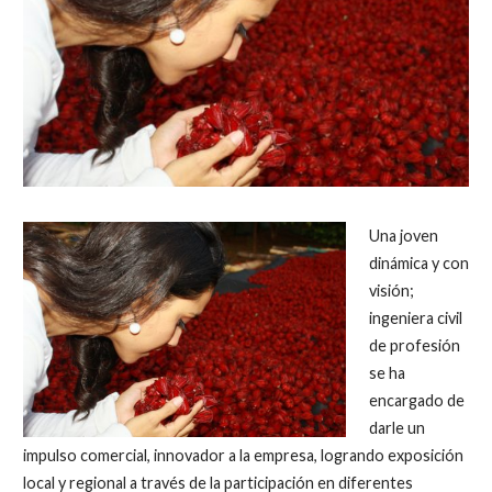
Una joven
dinámica y con
visión;
ingeniera civil
de profesión
se ha
encargado de
darle un
impulso comercial, innovador a la empresa, logrando exposición
local y regional a través de la participación en diferentes